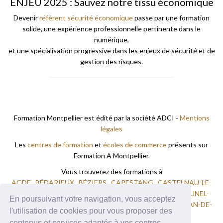
ENJEU 2025 : Sauvez notre tissu économique
Devenir
référent sécurité économique
passe par une formation
solide, une expérience professionnelle pertinente dans le
numérique,
et une spécialisation progressive dans les enjeux de sécurité et de
gestion des risques.
Formation Montpellier est édité par la société ADCI -
Mentions
légales
Les
centres de formation
et
écoles de commerce
présents sur
Formation A Montpellier.
Vous trouverez des formations à
AGDE
BÉDARIEUX
BÉZIERS
CAPESTANG
CASTELNAU-LE-
LEZ
FRONTIGNAN
LAMALOU LES BAINS
LODÈVE
LUNEL-
En poursuivant votre navigation, vous acceptez
VIEL
MAUGUIO
MONTPELLIER
PÉZENAS
SAINT-JEAN-DE-
l'utilisation de cookies pour vous proposer des
VEDAS
SAINT-PONS-DE-THOMIÈRES
VENDRES
contenus et services adaptés à vos centres