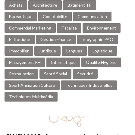
Achats
Architecture
Bâtiment TP
Bureautique
Comptabilité
Communication
Commercial Marketing
Fiscalité
Environnement
Esthétique
Gestion Finance
Infographie PAO
Immobilier
Juridique
Langues
Logistique
Management RH
Informatique
Qualité Hygiène
Restauration
Santé Social
Sécurité
Sport Animation Culture
Techniques Industrielles
Techniques Multimédia