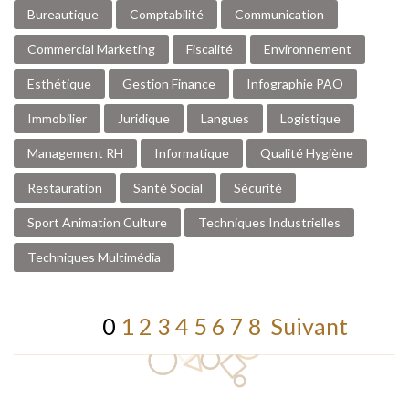
Bureautique
Comptabilité
Communication
Commercial Marketing
Fiscalité
Environnement
Esthétique
Gestion Finance
Infographie PAO
Immobilier
Juridique
Langues
Logistique
Management RH
Informatique
Qualité Hygiène
Restauration
Santé Social
Sécurité
Sport Animation Culture
Techniques Industrielles
Techniques Multimédia
0
1
2
3
4
5
6
7
8
Suivant