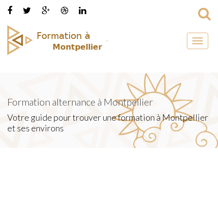
Toggl
naviga
Formation alternance à Montpellier
Votre guide pour trouver une formation à Montpellier
et ses environs