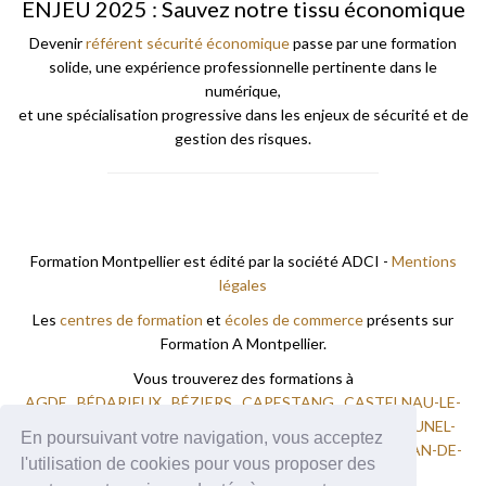
ENJEU 2025 : Sauvez notre tissu économique
Devenir
référent sécurité économique
passe par une formation
solide, une expérience professionnelle pertinente dans le
numérique,
et une spécialisation progressive dans les enjeux de sécurité et de
gestion des risques.
Formation Montpellier est édité par la société ADCI -
Mentions
légales
Les
centres de formation
et
écoles de commerce
présents sur
Formation A Montpellier.
Vous trouverez des formations à
AGDE
BÉDARIEUX
BÉZIERS
CAPESTANG
CASTELNAU-LE-
LEZ
FRONTIGNAN
LAMALOU LES BAINS
LODÈVE
LUNEL-
En poursuivant votre navigation, vous acceptez
VIEL
MAUGUIO
MONTPELLIER
PÉZENAS
SAINT-JEAN-DE-
l'utilisation de cookies pour vous proposer des
VEDAS
SAINT-PONS-DE-THOMIÈRES
VENDRES