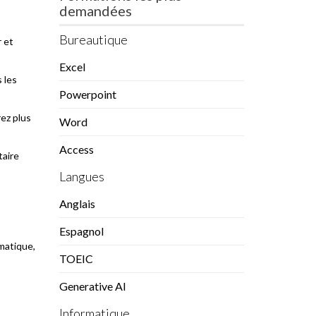
demandées
Bureautique
r et
Excel
 les
Powerpoint
rez plus
Word
Access
taire
Langues
Anglais
Espagnol
rmatique,
TOEIC
Generative AI
Informatique