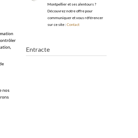
Montpellier et ses alentours ?
Découvrez notre offre pour
communiquer et vous référencer
sur ce site :
Contact
rmation
contrôler
ation,
Entracte
 de
e nos
erons