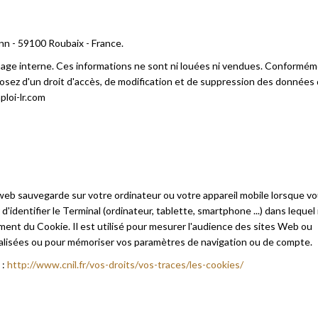
nn - 59100 Roubaix - France.
ge interne. Ces informations ne sont ni louées ni vendues. Conforméme
sposez d'un droit d'accès, de modification et de suppression des données
ploi-lr.com
 web sauvegarde sur votre ordinateur ou votre appareil mobile lorsque v
'identifier le Terminal (ordinateur, tablette, smartphone ...) dans lequel i
ement du Cookie. Il est utilisé pour mesurer l'audience des sites Web ou
nnalisées ou pour mémoriser vos paramètres de navigation ou de compte.
 :
http://www.cnil.fr/vos-droits/vos-traces/les-cookies/