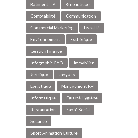
Bâtiment TP
Bureautique
Comptabilité
Communication
Commercial Marketing
Fiscalité
Environnement
Esthétique
Gestion Finance
Infographie PAO
Immobilier
Juridique
Langues
Logistique
Management RH
Informatique
Qualité Hygiène
Restauration
Santé Social
Sécurité
Sport Animation Culture