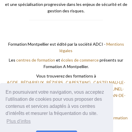
et une spécialisation progressive dans les enjeux de sécurité et de
gestion des risques.
Formation Montpellier est édité par la société ADCI -
Mentions
légales
Les
centres de formation
et
écoles de commerce
présents sur
Formation A Montpellier.
Vous trouverez des formations à
AGDE
BÉDARIEUX
BÉZIERS
CAPESTANG
CASTELNAU-LE-
LEZ
FRONTIGNAN
LAMALOU LES BAINS
LODÈVE
LUNEL-
En poursuivant votre navigation, vous acceptez
VIEL
MAUGUIO
MONTPELLIER
PÉZENAS
SAINT-JEAN-DE-
l'utilisation de cookies pour vous proposer des
VEDAS
SAINT-PONS-DE-THOMIÈRES
VENDRES
contenus et services adaptés à vos centres
VILLENEUVE-LES-BEZIERS
d'intérêts et mesurer la fréquentation du site.
Nos autres sites :
Formation Nimes
Formation Perpignan
Formation
Plus d'infos
Toulouse