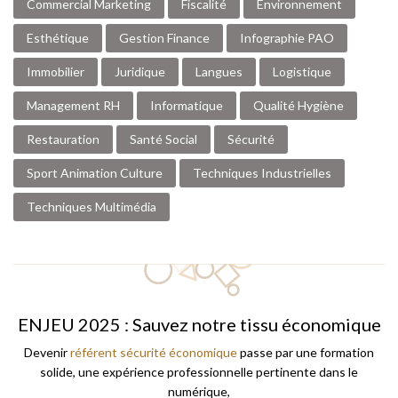
Commercial Marketing
Fiscalité
Environnement
Esthétique
Gestion Finance
Infographie PAO
Immobilier
Juridique
Langues
Logistique
Management RH
Informatique
Qualité Hygiène
Restauration
Santé Social
Sécurité
Sport Animation Culture
Techniques Industrielles
Techniques Multimédia
ENJEU 2025 : Sauvez notre tissu économique
Devenir
référent sécurité économique
passe par une formation
solide, une expérience professionnelle pertinente dans le
numérique,