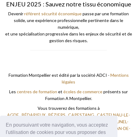
ENJEU 2025 : Sauvez notre tissu économique
Devenir
référent sécurité économique
passe par une formation
solide, une expérience professionnelle pertinente dans le
numérique,
et une spécialisation progressive dans les enjeux de sécurité et de
gestion des risques.
Formation Montpellier est édité par la société ADCI -
Mentions
légales
Les
centres de formation
et
écoles de commerce
présents sur
Formation A Montpellier.
Vous trouverez des formations à
AGDE
BÉDARIEUX
BÉZIERS
CAPESTANG
CASTELNAU-LE-
LEZ
FRONTIGNAN
LAMALOU LES BAINS
LODÈVE
LUNEL-
En poursuivant votre navigation, vous acceptez
VIEL
MAUGUIO
MONTPELLIER
PÉZENAS
SAINT-JEAN-DE-
l'utilisation de cookies pour vous proposer des
VEDAS
SAINT-PONS-DE-THOMIÈRES
VENDRES