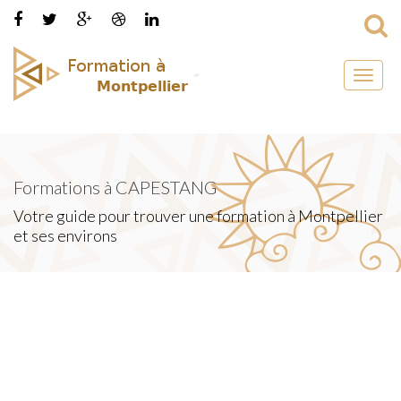
Toggl
naviga
Formations à CAPESTANG
Votre guide pour trouver une formation à Montpellier
et ses environs