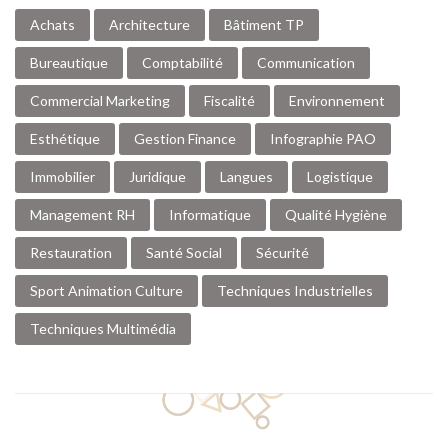
Achats
Architecture
Bâtiment TP
Bureautique
Comptabilité
Communication
Commercial Marketing
Fiscalité
Environnement
Esthétique
Gestion Finance
Infographie PAO
Immobilier
Juridique
Langues
Logistique
Management RH
Informatique
Qualité Hygiène
Restauration
Santé Social
Sécurité
Sport Animation Culture
Techniques Industrielles
Techniques Multimédia