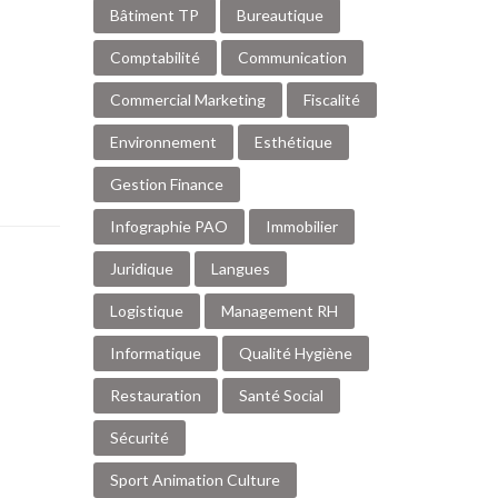
Bâtiment TP
Bureautique
Comptabilité
Communication
Commercial Marketing
Fiscalité
Environnement
Esthétique
Gestion Finance
Infographie PAO
Immobilier
Juridique
Langues
Logistique
Management RH
Informatique
Qualité Hygiène
Restauration
Santé Social
Sécurité
Sport Animation Culture