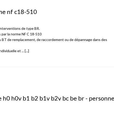
rme nf c18-510
 interventions de type BR.
s par la norme NF C 18-510
ons BT de remplacement, de raccordement ou de dépannage dans des
viduelle et ... [...]
e h0 h0v b1 b2 b1v b2v bc be br - personne