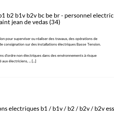
b1 b2 b1v b2v bc be br - personnel electric
saint jean de vedas (34)
ion pour superviser ou réaliser des travaux, des opérations de
 consignation sur des installations électriques Basse Tension.
ons d’ordre non électriques dans des environnements à risque
ux électriciens, ... [...]
ns electriques b1 / b1v / b2 / b2v / b2v ess