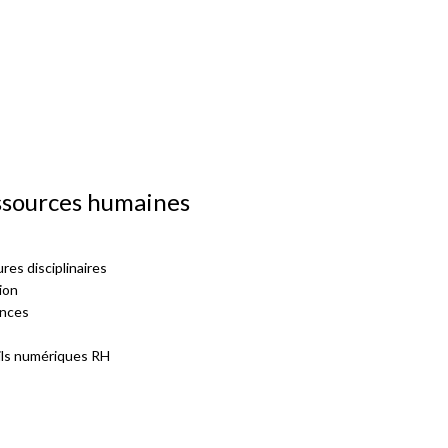
essources humaines
res disciplinaires
sion
ences
ils numériques RH