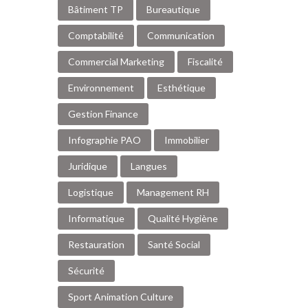
Bâtiment TP
Bureautique
Comptabilité
Communication
Commercial Marketing
Fiscalité
Environnement
Esthétique
Gestion Finance
Infographie PAO
Immobilier
Juridique
Langues
Logistique
Management RH
Informatique
Qualité Hygiène
Restauration
Santé Social
Sécurité
Sport Animation Culture