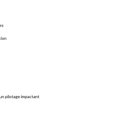
es
ction
r un pilotage impactant