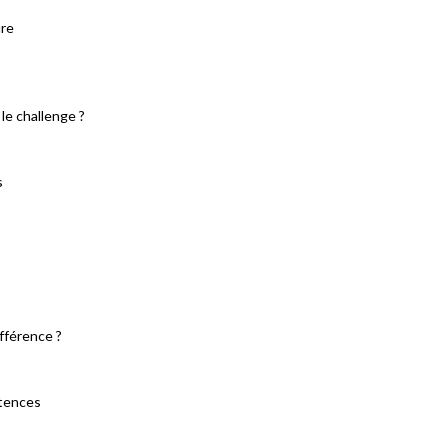
ure
 le challenge ?
s
ifférence ?
étences