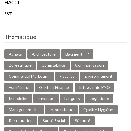
HACCP
SST
Thématique
Achats
Architecture
Bâtiment TP
Bureautique
Comptabilité
Communication
Commercial Marketing
Fiscalité
Environnement
Esthétique
Gestion Finance
Infographie PAO
Immobilier
Juridique
Langues
Logistique
Management RH
Informatique
Qualité Hygiène
Restauration
Santé Social
Sécurité