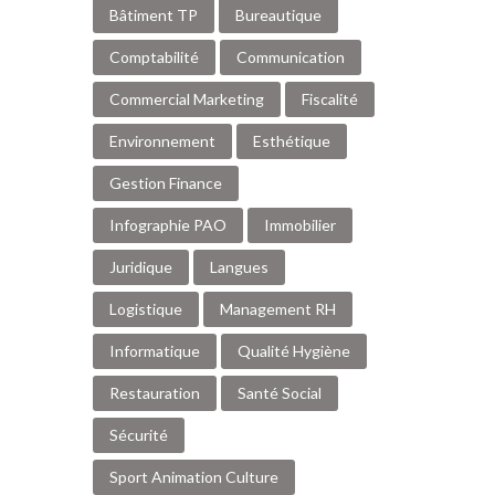
Bâtiment TP
Bureautique
Comptabilité
Communication
Commercial Marketing
Fiscalité
Environnement
Esthétique
Gestion Finance
Infographie PAO
Immobilier
Juridique
Langues
Logistique
Management RH
Informatique
Qualité Hygiène
Restauration
Santé Social
Sécurité
Sport Animation Culture