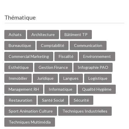
Thématique
Achats
Architecture
Bâtiment TP
Bureautique
Comptabilité
Communication
Commercial Marketing
Fiscalité
Environnement
Esthétique
Gestion Finance
Infographie PAO
Immobilier
Juridique
Langues
Logistique
Management RH
Informatique
Qualité Hygiène
Restauration
Santé Social
Sécurité
Sport Animation Culture
Techniques Industrielles
Techniques Multimédia