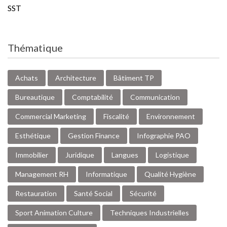
SST
Thématique
Achats
Architecture
Bâtiment TP
Bureautique
Comptabilité
Communication
Commercial Marketing
Fiscalité
Environnement
Esthétique
Gestion Finance
Infographie PAO
Immobilier
Juridique
Langues
Logistique
Management RH
Informatique
Qualité Hygiène
Restauration
Santé Social
Sécurité
Sport Animation Culture
Techniques Industrielles